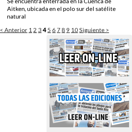
Se encuentra enterrada en la Cuenca de
Aitken, ubicada en el polo sur del satélite
natural
< Anterior
1
2
3
4
5
6
7
8
9
10
Siguiente >