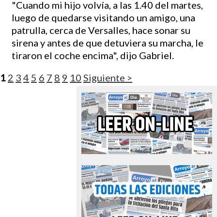
"Cuando mi hijo volvía, a las 1.40 del martes,
luego de quedarse visitando un amigo, una
patrulla, cerca de Versalles, hace sonar su
sirena y antes de que detuviera su marcha, le
tiraron el coche encima", dijo Gabriel.
1
2
3
4
5
6
7
8
9
10
Siguiente >