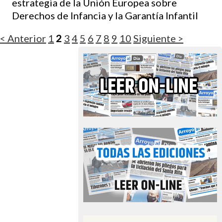
estrategia de la Unión Europea sobre
Derechos de Infancia y la Garantía Infantil
< Anterior
1
2
3
4
5
6
7
8
9
10
Siguiente >