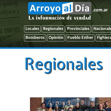
Locales
Regionales
Provinciales
Nacional
Bomberos
Opinión
Pueblo Esther
Fighier
Regionales