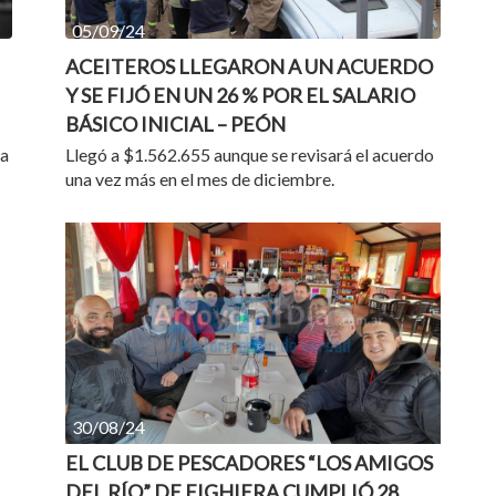
05/09/24
ACEITEROS LLEGARON A UN ACUERDO
Y SE FIJÓ EN UN 26 % POR EL SALARIO
BÁSICO INICIAL – PEÓN
za
Llegó a $1.562.655 aunque se revisará el acuerdo
una vez más en el mes de diciembre.
30/08/24
EL CLUB DE PESCADORES “LOS AMIGOS
DEL RÍO” DE FIGHIERA CUMPLIÓ 28