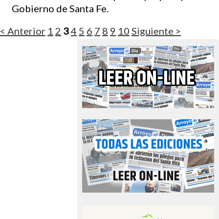
Gobierno de Santa Fe.
< Anterior
1
2
3
4
5
6
7
8
9
10
Siguiente >