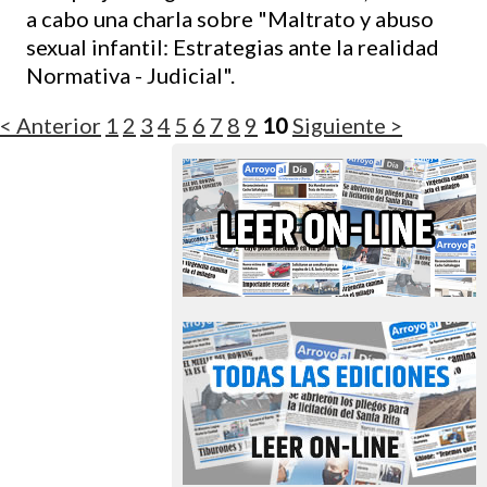
a cabo una charla sobre "Maltrato y abuso
sexual infantil: Estrategias ante la realidad
Normativa - Judicial".
< Anterior
1
2
3
4
5
6
7
8
9
10
Siguiente >