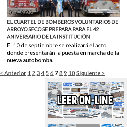
01/09/22
EL CUARTEL DE BOMBEROS VOLUNTARIOS DE
ARROYO SECO SE PREPARA PARA EL 42
ANIVERSARIO DE LA INSTITUCIÓN
El 10 de septiembre se realizará el acto
donde presentarán la puesta en marcha de la
nueva autobomba.
< Anterior
1
2
3
4
5
6
7
8
9
10
Siguiente >