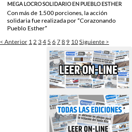
MEGA LOCRO SOLIDARIO EN PUEBLO ESTHER
Con más de 1.500 porciones, la acción
solidaria fue realizada por “Corazonando
Pueblo Esther”
< Anterior
1
2
3
4
5
6
7
8
9
10
Siguiente >