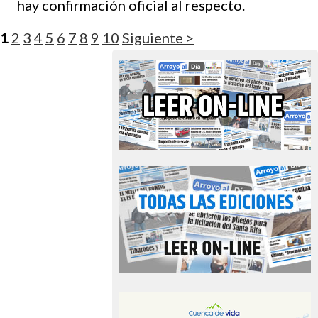
hay confirmación oficial al respecto.
1
2
3
4
5
6
7
8
9
10
Siguiente >