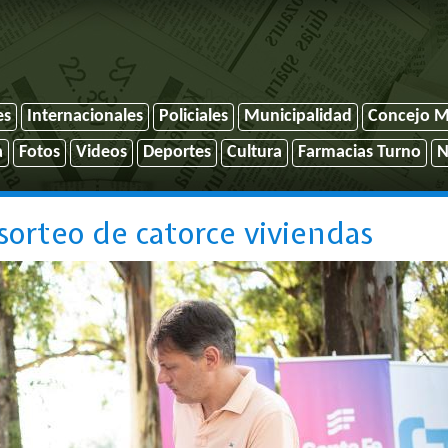
es
Internacionales
Policiales
Municipalidad
Concejo M
a
Fotos
Videos
Deportes
Cultura
Farmacias Turno
N
 sorteo de catorce viviendas