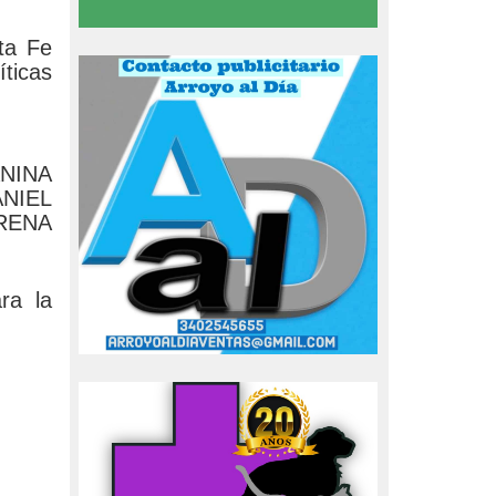
ta Fe
íticas
ANINA
NIEL
RENA
ra la