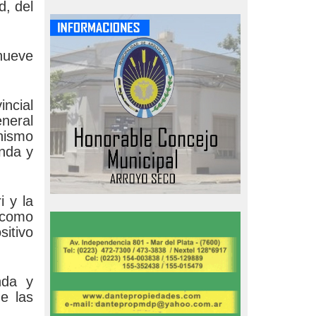
d, del
 nueve
incial
neral
anismo
enda y
i y la
a como
sitivo
nda y
e las