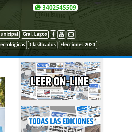
El tiempo
unicipal
Gral. Lagos
ecrológicas
Clasificados
Elecciones 2023