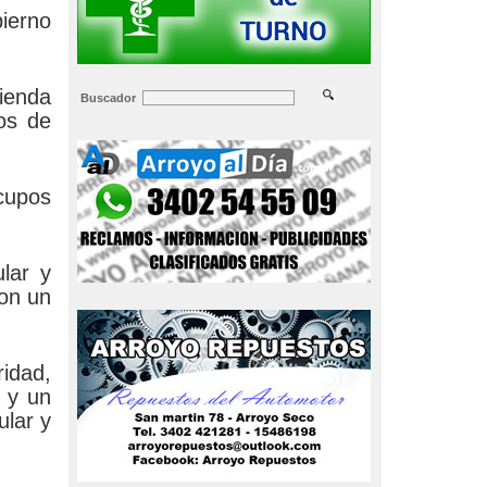
bierno
vienda
Buscador
os de
 cupos
lar y
con un
idad,
 y un
ular y