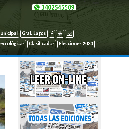
El tiempo
unicipal
Gral. Lagos
ecrológicas
Clasificados
Elecciones 2023