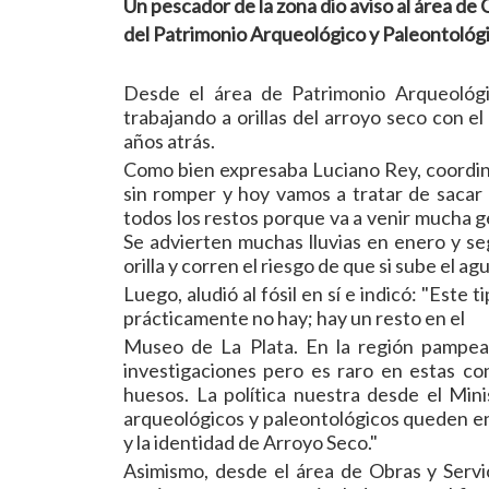
Un pescador de la zona dio aviso al área de C
del Patrimonio Arqueológico y Paleontológi
Desde el área de Patrimonio Arqueológi
trabajando a orillas del arroyo seco con e
años atrás.
Como bien expresaba Luciano Rey, coordina
sin romper y hoy vamos a tratar de sacar
todos los restos porque va a venir mucha g
Se advierten muchas lluvias en enero y se
orilla y corren el riesgo de que si sube el ag
Luego, aludió al fósil en sí e indicó: "Est
prácticamente no hay; hay un resto en el
Museo de La Plata. En la región pampean
investigaciones pero es raro en estas c
huesos. La política nuestra desde el Min
arqueológicos y paleontológicos queden en
y la identidad de Arroyo Seco."
Asimismo, desde el área de Obras y Servic