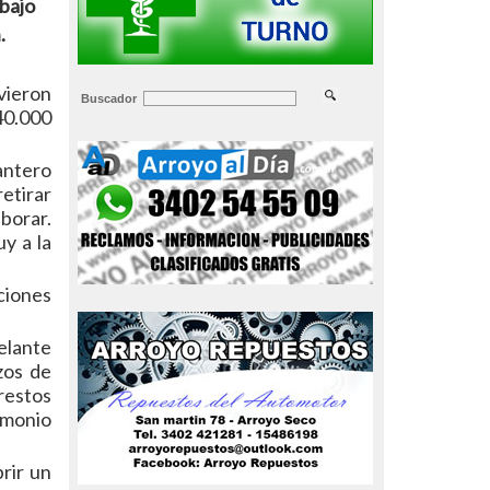
abajo
.
vieron
Buscador
 40.000
antero
etirar
aborar.
y a la
iciones
elante
zos de
restos
imonio
rir un