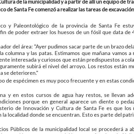
ultura de la municipalidad y a partir de allí un equipo de tr
co de Santa Fe comenzó a realizar las tareas de excavación
co y Paleontológico de la provincia de Santa Fe estu
l fin de poder extraer los huesos de un fósil que data de
dor del área: "Ayer pudimos sacar parte de un brazo del
 la columna y las patas. Estimamos que mañana vamos a r
ente interesada y curiosos que están predispuestos a col
guramente subirá el nivel del arroyo. Los restos están mu
ua se deterioren."
e tipo de espécimen es muy poco frecuente y en estas cond
a y en estos cursos de agua hay restos, se llevan ad
ondiciones porque en general aparece un diente o peda
isterio de Innovación y Cultura de Santa Fe es que los 
 la localidad donde se encuentran. Esto es parte del patr
ios Públicos de la municipalidad local se procederá a ab