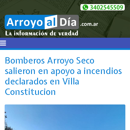
Bomberos Arroyo Seco
salieron en apoyo a incendios
declarados en Villa
Constitucion