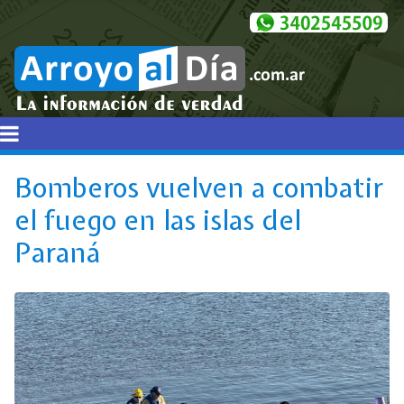
Bomberos vuelven a combatir
el fuego en las islas del
Paraná