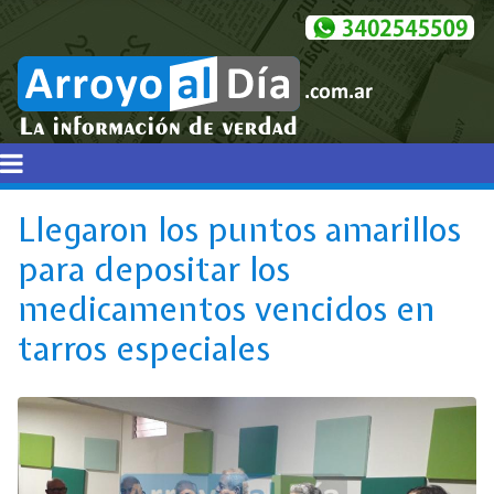
Llegaron los puntos amarillos
para depositar los
medicamentos vencidos en
tarros especiales