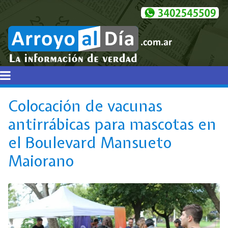
Colocación de vacunas
antirrábicas para mascotas en
el Boulevard Mansueto
Maiorano