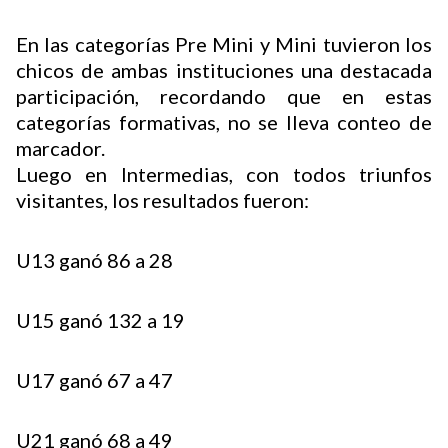
En las categorías Pre Mini y Mini tuvieron los
chicos de ambas instituciones una destacada
Buscador
participación, recordando que en estas
categorías formativas, no se lleva conteo de
marcador.
Luego en Intermedias, con todos triunfos
visitantes, los resultados fueron:
U13 ganó 86 a 28
U15 ganó 132 a 19
U17 ganó 67 a 47
U21 ganó 68 a 49