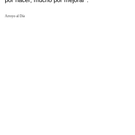
por hacer, mucho por mejorar”.
Arroyo al Día