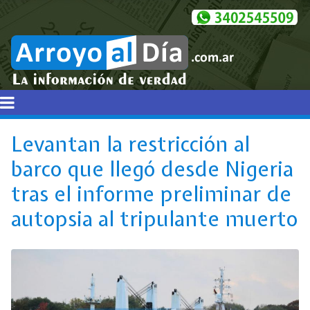
Levantan la restricción al
barco que llegó desde Nigeria
tras el informe preliminar de
autopsia al tripulante muerto