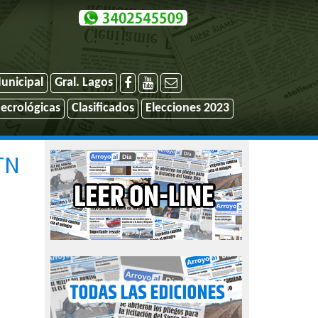
El tiempo
unicipal
Gral. Lagos
ecrológicas
Clasificados
Elecciones 2023
TN