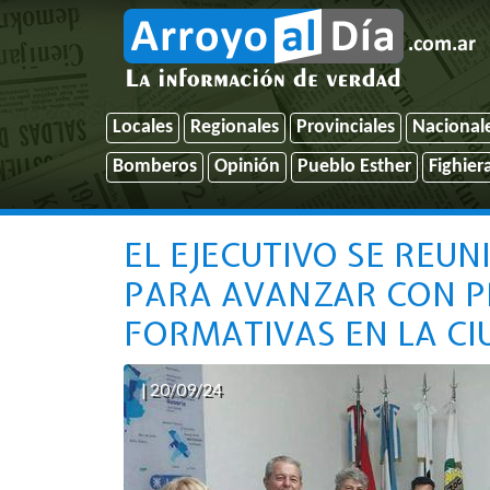
Locales
Regionales
Provinciales
Nacional
Bomberos
Opinión
Pueblo Esther
Fighier
EL EJECUTIVO SE REU
PARA AVANZAR CON P
FORMATIVAS EN LA C
| 20/09/24