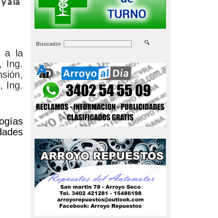
y a la
Buscador
 a la
 Ing.
nsión,
, Ing.
logías
dades