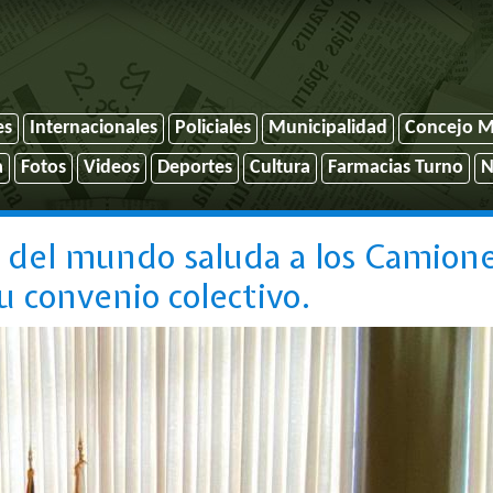
es
Internacionales
Policiales
Municipalidad
Concejo M
a
Fotos
Videos
Deportes
Cultura
Farmacias Turno
N
 del mundo saluda a los Camion
u convenio colectivo.