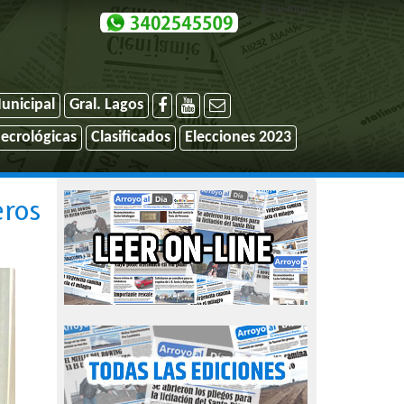
El tiempo
unicipal
Gral. Lagos
ecrológicas
Clasificados
Elecciones 2023
eros