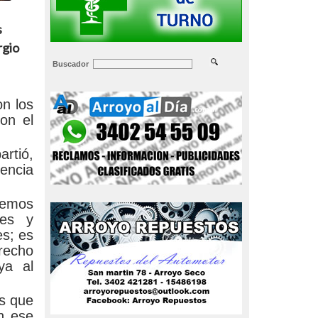
s
rgio
Buscador
on los
on el
rtió,
rencia
bemos
res y
es; es
recho
ya al
as que
n ese