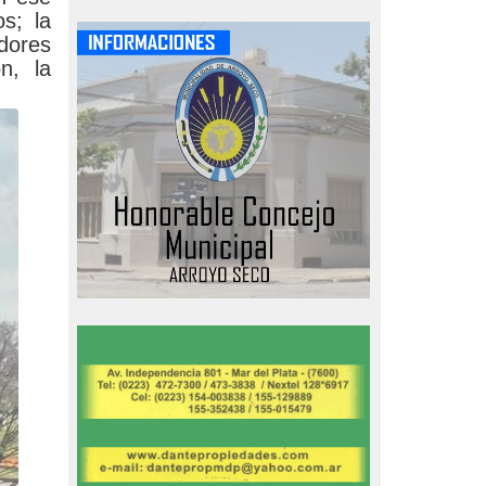
s; la
adores
n, la