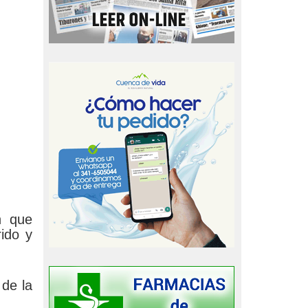
n que
rido y
 de la