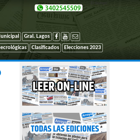
El tiempo
unicipal
Gral. Lagos
ecrológicas
Clasificados
Elecciones 2023
O