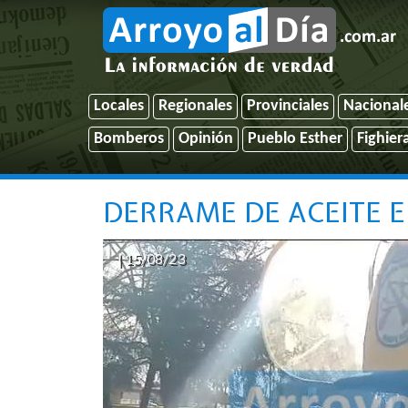
Locales
Regionales
Provinciales
Nacional
Bomberos
Opinión
Pueblo Esther
Fighier
DERRAME DE ACEITE E
| 15/08/23