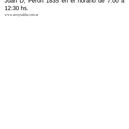
Juan D, Perón 1835 en el horario de 7:00 a
12:30 hs.
www.arroyoaldia.com.ar